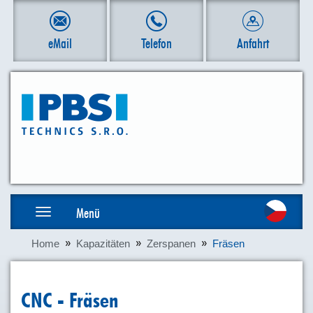
Zum
Inhalt
springen
eMail
Telefon
Anfahrt
Toggle
Menü
navigation
Home
Kapazitäten
Zerspanen
Fräsen
CNC - Fräsen